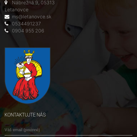
Nábrežná 9, 05313
Letanovce
ms@letanovce.sk
0534491237
0904 955 206
KONTAKTUJTE NÁS