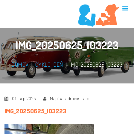
IMG_20250625_103223
DOMOV
|
CYKLO DEŇ
|
IMG_20250625_103223
01. sep 2025 |
Napísal administrator
IMG_20250625_103223