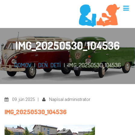
IMG_20250530_104536
DOMOV
|
DEŇ DETÍ
|
IMG_20250530_104536
09. jún 2025 |
Napísal administrator
IMG_20250530_104536