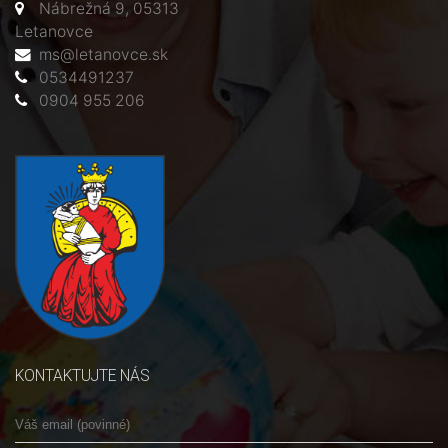
Nábrežná 9, 05313
Letanovce
ms@letanovce.sk
0534491237
0904 955 206
KONTAKTUJTE NÁS