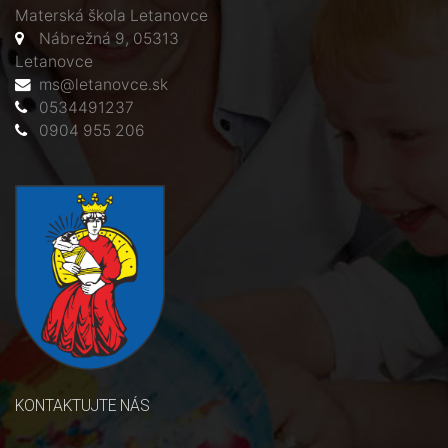
Materská škola Letanovce
Nábrežná 9, 05313
Letanovce
ms@letanovce.sk
0534491237
0904 955 206
KONTAKTUJTE NÁS