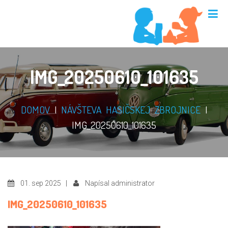
IMG_20250610_101635
DOMOV
|
NÁVŠTEVA HASIČSKEJ ZBROJNICE
|
IMG_20250610_101635
01. sep 2025 |
Napísal administrator
IMG_20250610_101635