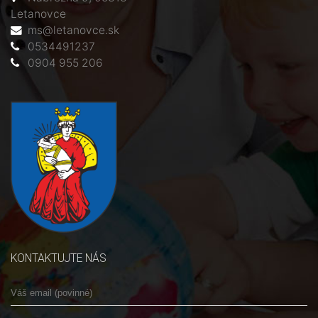
Letanovce
ms@letanovce.sk
0534491237
0904 955 206
KONTAKTUJTE NÁS