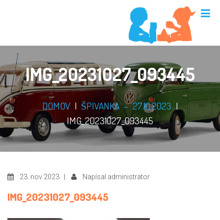
IMG_20231027_093445
DOMOV
|
ŠPIVANKA – 27.10.2023
|
IMG_20231027_093445
23. nov 2023 |
Napísal administrator
IMG_20231027_093445