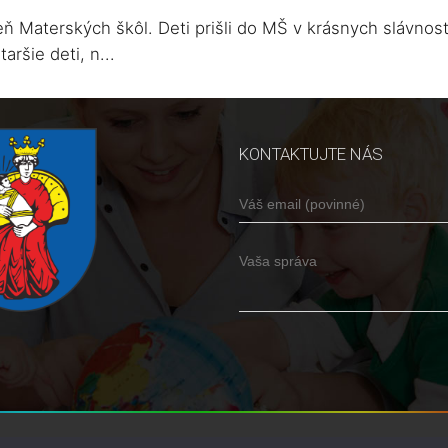
ň Materských škôl. Deti prišli do MŠ v krásnych slávnost
ršie deti, n...
KONTAKTUJTE NÁS