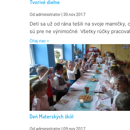
Tvorivé dielne
Od administrator | 30.nov.2017
Deti sa už od rána tešili na svoje mamičky, 
sú pre ne výnimočné. Všetky rúčky pracovali
Čítaj viac >
Deň Materských škôl
Od administrator | 09.nov.2017