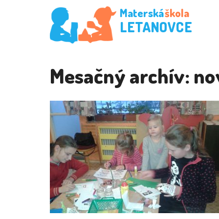
Materská
škola
LETANOVCE
Mesačný archív:
no