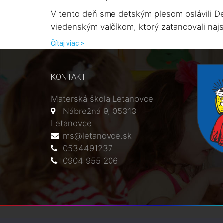
V tento deň sme detským plesom oslávili De
viedenským valčíkom, ktorý zatancovali najsta
Čítaj viac >
KONTAKT
Materská škola Letanovce
Nábrežná 9, 05313
Letanovce
ms@letanovce.sk
0534491237
0904 955 206