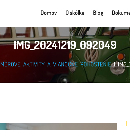
Domov
O škôlke
Blog
Dokume
IMG_20241219_092049
MBROVÉ AKTIVITY A VIANOČNÉ POHOSTENIE
|
IMG_