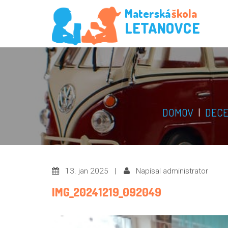
Materská
škola
LETANOVCE
DOMOV
|
DECE
13. jan 2025 |
Napísal administrator
IMG_20241219_092049