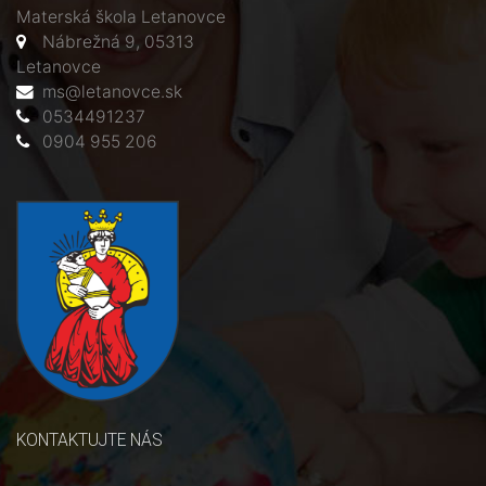
Materská škola Letanovce
Nábrežná 9, 05313
Letanovce
ms@letanovce.sk
0534491237
0904 955 206
KONTAKTUJTE NÁS