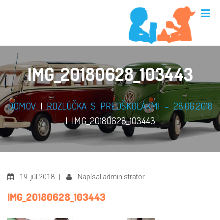
IMG_20180628_103443
DOMOV
|
ROZLÚČKA S PREDŠKOLÁKMI – 28.06.2018
|
IMG_20180628_103443
19. júl 2018 |
Napísal administrator
IMG_20180628_103443