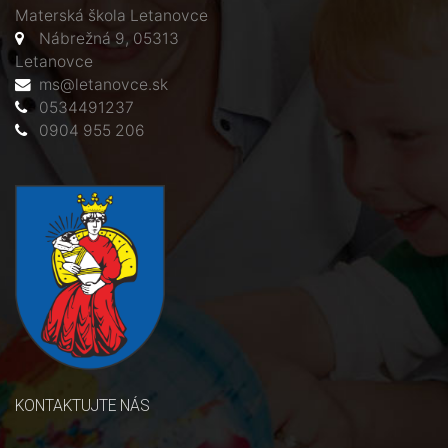
Materská škola Letanovce
Nábrežná 9, 05313
Letanovce
ms@letanovce.sk
0534491237
0904 955 206
KONTAKTUJTE NÁS