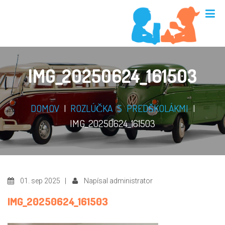
IMG_20250624_161503
DOMOV
|
ROZLÚČKA S PREDŠKOLÁKMI
|
IMG_20250624_161503
01. sep 2025 |
Napísal administrator
IMG_20250624_161503