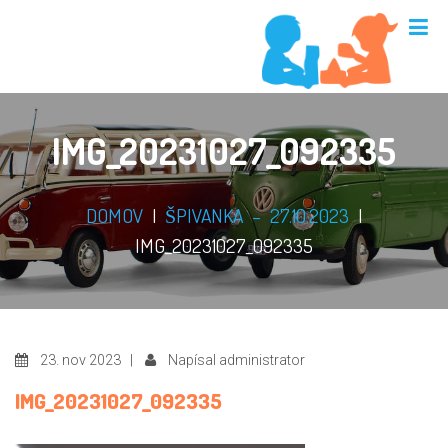
IMG_20231027_092335
DOMOV
|
ŠPIVANKA – 27.10.2023
|
IMG_20231027_092335
23. nov 2023 |
Napísal administrator
IMG_20231027_092335