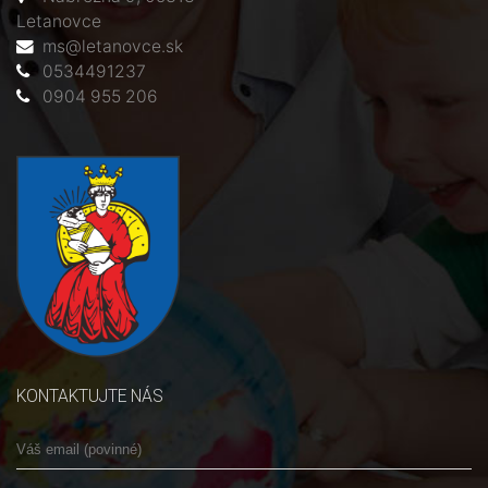
Letanovce
ms@letanovce.sk
0534491237
0904 955 206
KONTAKTUJTE NÁS