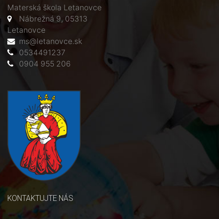
Materská škola Letanovce
Nábrežná 9, 05313
Letanovce
ms@letanovce.sk
0534491237
0904 955 206
KONTAKTUJTE NÁS