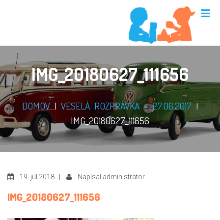
IMG_20180627_111656
DOMOV
|
VESELÁ ROZPRÁVKA – 27.06.2017
|
IMG_20180627_111656
19. júl 2018 |
Napísal administrator
IMG_20180627_111656