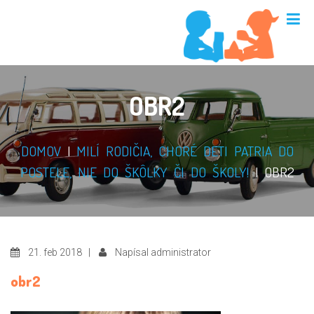
OBR2
DOMOV
|
MILÍ RODIČIA, CHORÉ DETI PATRIA DO
POSTELE, NIE DO ŠKÔLKY ČI DO ŠKOLY!
|
OBR2
21. feb 2018 |
Napísal administrator
obr2