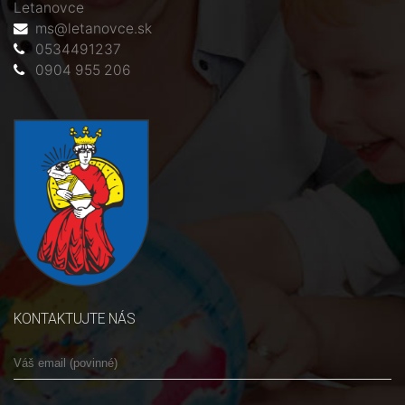
Letanovce
ms@letanovce.sk
0534491237
0904 955 206
KONTAKTUJTE NÁS